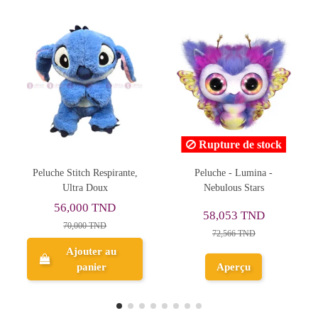
Rupture de stock
Peluche - Lumina -
Poupée - Pink Day Fashion
Nebulous Stars
Girl
17,151 TND
58,053 TND
24,502 TND
72,566 TND
Ajouter au
Aperçu
panier