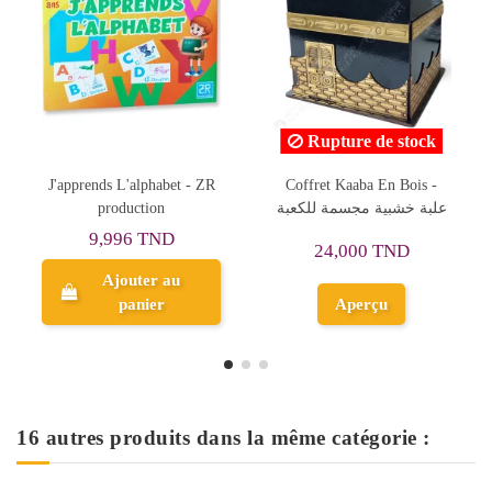
Rupture de stock
Rupture de stock
Coffret Kaaba En Bois -
Découvre Les Premiers
Tot B
علبة خشبية مجسمة للكعب
Concepts Temporels Avant
Et Après - HEADU
24,000 TND
30,714 TND
Aperçu
Aperçu
16 autres produits dans la même catégorie :