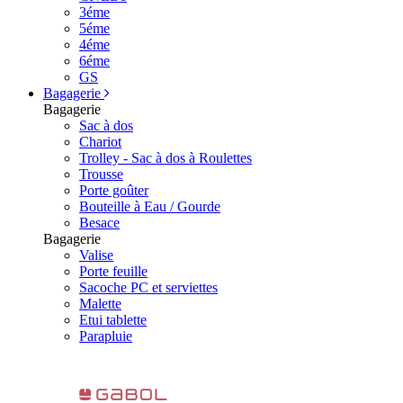
3éme
5éme
4éme
6éme
GS
Bagagerie
Bagagerie
Sac à dos
Chariot
Trolley - Sac à dos à Roulettes
Trousse
Porte goûter
Bouteille à Eau / Gourde
Besace
Bagagerie
Valise
Porte feuille
Sacoche PC et serviettes
Malette
Etui tablette
Parapluie