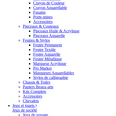
Crayon de Couleur
Crayon Aquarellable
Fusains
Porte-mines
Accessoires
Pinceaux & Couteaux
Pinceaux Huile & Acrylique
Pinceaux Aquarelle
Feutres & Stylos
Feutre Permanent
Feutre Textile
Feutre Aquarelle
Feutre Métallique
Marqueur Acrylique
Pro Marker
Marqueurs Aquarellables
Stylos de calligraphie
Chassis & Toiles
Papiers Beaux-arts
Kits Complets
Accessoires
Chevalets
Jeux et jouets
Jeux de société
Jeux de voyage