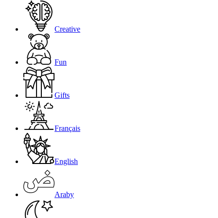
Creative
Fun
Gifts
Français
English
Araby