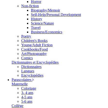
Horror
Non-fiction
Biography/Memoir
Self-Help/Personal Development
History
Science/Nature
Travel
Business/Economics
Poetry
Children's Books
Young/Adult Fiction
Cookbooks/Food
Art/Photography
Comics
Dictionnaires et Encyclopédies
Dictionnaires
Langues
Encyclopédies
Parascolaires
Maternelle
Coloriage
3- 4 ans
4-5 ans
5-6 ans
Collège