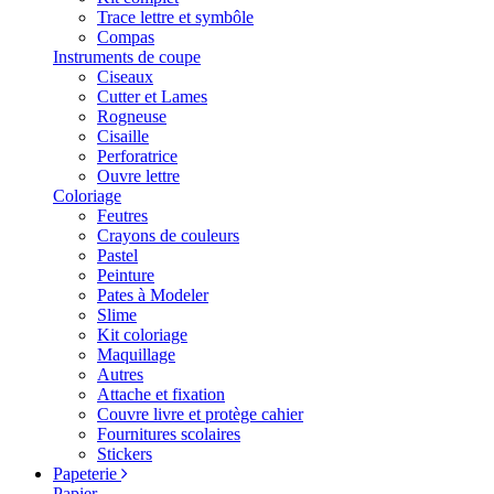
Trace lettre et symbôle
Compas
Instruments de coupe
Ciseaux
Cutter et Lames
Rogneuse
Cisaille
Perforatrice
Ouvre lettre
Coloriage
Feutres
Crayons de couleurs
Pastel
Peinture
Pates à Modeler
Slime
Kit coloriage
Maquillage
Autres
Attache et fixation
Couvre livre et protège cahier
Fournitures scolaires
Stickers
Papeterie
Papier