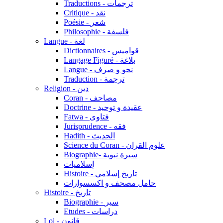
Traductions - ترجمات
Critique - نقد
Poésie - شعر
Philosophie - فلسفة
Langue - لغة
Dictionnaires - قواميس
Langage Figuré - بلاغة
Langue - نحو و صرف
Traduction - ترجمة
Religion - دين
Coran - مصاحف
Doctrine - عقيدة و توحيد
Fatwa - فتاوى
Jurisprudence - فقه
Hadith - الحديث
Science du Coran - علوم القران
Biographie- سيرة نبوية
إسلاميات
Histoire - تاريخ إسلامي
حامل مصحف و اكسسوارات
Histoire - تاريخ
Biographie - سير
Etudes - دراسات
Loi - قانون