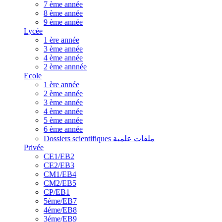
7 ème année
8 ème année
9 ème année
Lycée
1 ère année
3 ème année
4 ème année
2 ème annnée
Ecole
1 ère année
2 ème année
3 ème année
4 ème année
5 ème année
6 ème année
Dossiers scientifiques ملفات علمية
Privée
CE1/EB2
CE2/EB3
CM1/EB4
CM2/EB5
CP/EB1
5éme/EB7
4éme/EB8
3éme/EB9