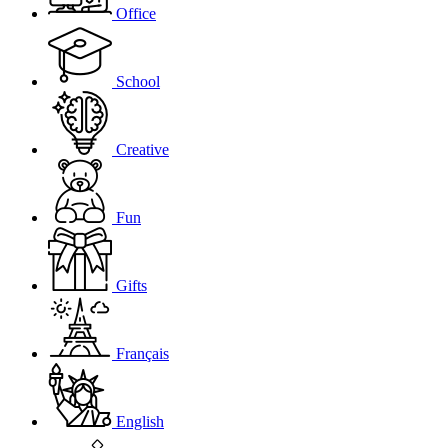
Office
School
Creative
Fun
Gifts
Français
English