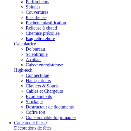
Perforelieurs
Spirales
Couvertures
Plastifieuse
Pochette plastification
Relieuse à chaud
Chemise précollée
Baguette reliure
Calculatrice
De bureau
Scientifique
A ruban
Caisse enregistreuse
High-tech
Connectique
Haut-parleurs
Claviers & Souris
Cables et Chargeurs
Ecouteurs kits
Stockage
Destructeur de documents
Coffre fort
Consommable Imprimantes
Cadeaux et fetes
Décorations de fêtes