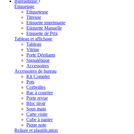
Bureautique
Étiquetage
Etiqueteuse
Titreuse
Etiquette imprimante
Etiquette Manuelle
Etiquette de Prix
Tableau et affichage
Tableau
Vitrine
Porte Dépliants
Signalétique
Accessoires
Accessoires de bureau
Kit Complet
Pots
Corbeilles
Bac à courrier
Porte revue
Bloc tiroir
Sous main
Carte visite
Cube à papier
Pique note
Reliure et plastification