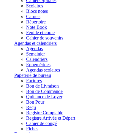
Cahiers Spirales
Scolaires
Blocs notes
Carnets
Répertoire
Note Book
Feuille et copie
Cahier de souvenirs
Agendas et calendriers
Agendas
Semainier
Calendriers
Ephémérides
Agendas scolaires
Papeterie de bureau
Factures
Bon de Livraison
Bon de Commande
Quittance de Loyer
Bon Pour
Reçu
Registre Comptable
Registre Arrivée et Départ
Cahier de congé
Fiches