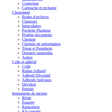
Correcteur
Cartouche et recharge
Classement
Boites d'archives
Classeurs
Intercalaires
Pochette Plastique
Protège documents
Chemise
Chemise de présentation
Trieur et Parapheur
Dossiers suspendus
Autres
Colle et adhésif
Colle
Ruban Adhesif
Adhesif Décoratif
Adhesifs Spéciaux
Dévidoir
Pistolet
Instruments de mesure
Règle
Équerre
Rapporteur
Kit complet