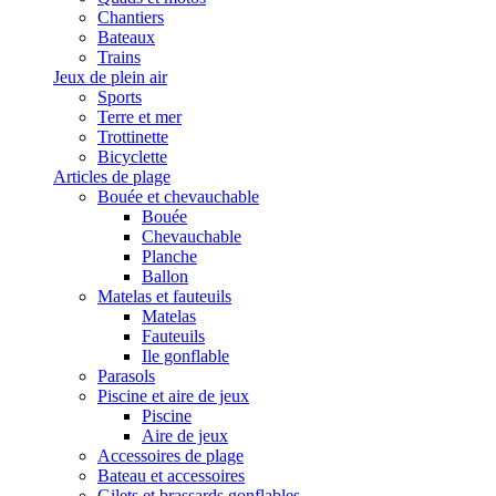
Chantiers
Bateaux
Trains
Jeux de plein air
Sports
Terre et mer
Trottinette
Bicyclette
Articles de plage
Bouée et chevauchable
Bouée
Chevauchable
Planche
Ballon
Matelas et fauteuils
Matelas
Fauteuils
Ile gonflable
Parasols
Piscine et aire de jeux
Piscine
Aire de jeux
Accessoires de plage
Bateau et accessoires
Gilets et brassards gonflables