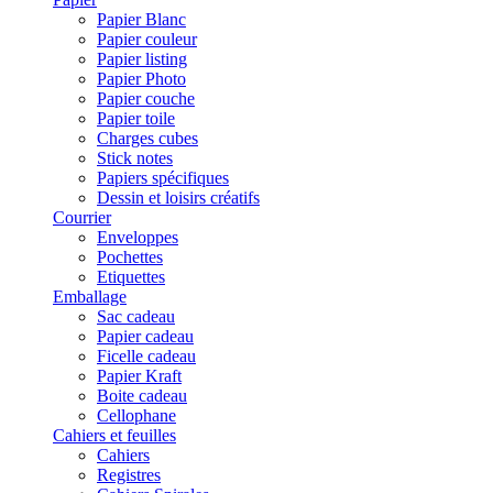
Papier Blanc
Papier couleur
Papier listing
Papier Photo
Papier couche
Papier toile
Charges cubes
Stick notes
Papiers spécifiques
Dessin et loisirs créatifs
Courrier
Enveloppes
Pochettes
Etiquettes
Emballage
Sac cadeau
Papier cadeau
Ficelle cadeau
Papier Kraft
Boite cadeau
Cellophane
Cahiers et feuilles
Cahiers
Registres