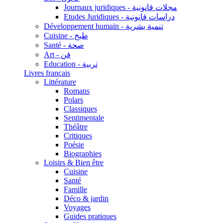
Journaux juridiques - مجلات قانونية
Etudes Juridiques - دراسات قانونية
Développement humain - تنمية بشرية
Cuisine - طبخ
Santé - صحة
Art - فن
Education - تربية
Livres français
Littérature
Romans
Polars
Classiques
Sentimentale
Théâtre
Critiques
Poésie
Biographies
Loisirs & Bien être
Cuisine
Santé
Famille
Déco & jardin
Voyages
Guides pratiques