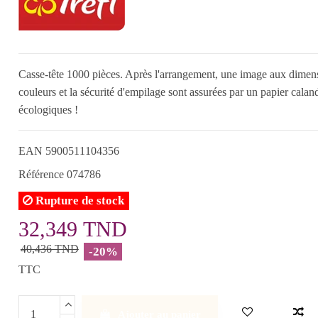
Casse-tête 1000 pièces. Après l'arrangement, une image aux dimensi
couleurs et la sécurité d'empilage sont assurées par un papier caland
écologiques !
EAN
5900511104356
Référence
074786
Rupture de stock
32,349 TND
40,436 TND
-20%
TTC
Ajouter au panier