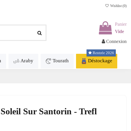
Wishlist (
0
)
Panier
Vide
Connexion
Rentrée 2026
h
Araby
Tourath
Déstockage
oleil Sur Santorin - Trefl