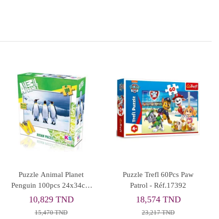
Rupture de stock
Coffret Livre&Puzzle
PUZZLE DISNEY
Apprends Tes Premiers
JUNIOR YAMAMA 60P
Animaux - SASSI
46,648 TND
10,353 TND
58,310 TND