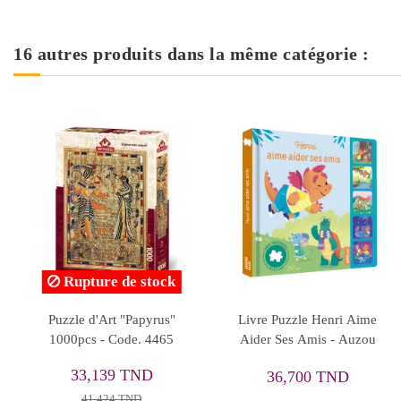
16 autres produits dans la même catégorie :
Brick Trick Travel Eco,
Puzzle Trefl 4en1 Frozen 2
Tower of Pisa - Trefl
- Réf.34323
103,482 TND
30,178 TND
129,353 TND
37,723 TND