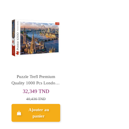
Puzzle Trefl Premium
Quality 1000 Pcs London -
Réf.10404
32,349 TND
40,436 TND
Ajouter au
panier