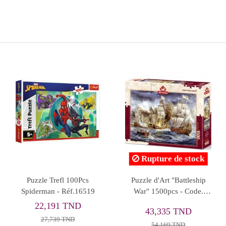
Rupture de stock
Puzzle Jigsaw, 500pcs
Coffret Puzzle Le Bal Des
Princesses - SASSI
12,947 TND
59,000 TND
16,184 TND