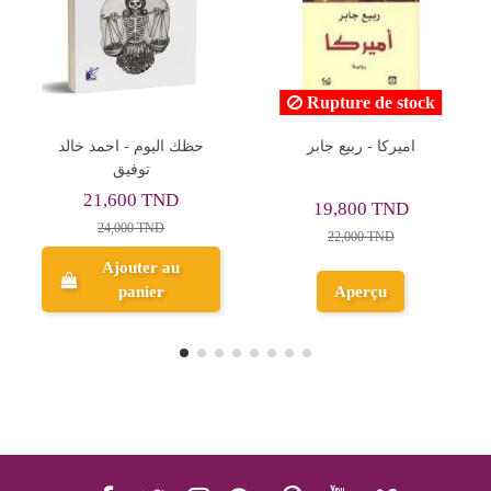
Rupture de stock
سان
الاسلام ما هو - مصطفى
اميركا - ربيع جابر
محمود
8,100 TND
19,800 TND
9,000 TND
22,000 TND
Ajouter au
Aperçu
panier