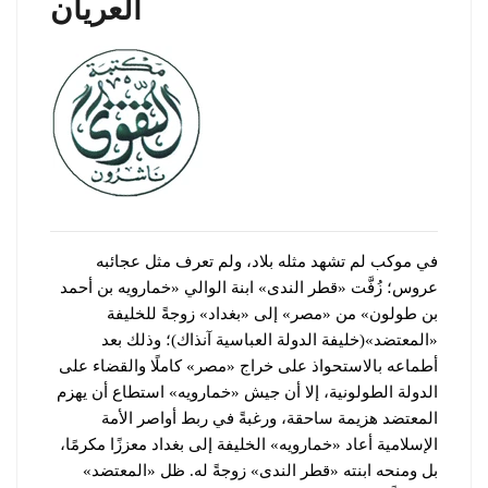
العريان
في موكب لم تشهد مثله بلاد، ولم تعرف مثل عجائبه
عروس؛ زُفَّت «قطر الندى» ابنة الوالي «خمارويه بن أحمد
بن طولون» من «مصر» إلى «بغداد» زوجةً للخليفة
«المعتضد»(خليفة الدولة العباسية آنذاك)؛ وذلك بعد
أطماعه بالاستحواذ على خراج «مصر» كاملًا والقضاء على
الدولة الطولونية، إلا أن جيش «خمارويه» استطاع أن يهزم
المعتضد هزيمة ساحقة، ورغبةً في ربط أواصر الأمة
الإسلامية أعاد «خمارويه» الخليفة إلى بغداد معززًا مكرمًا،
بل ومنحه ابنته «قطر الندى» زوجةً له. ظل «المعتضد»