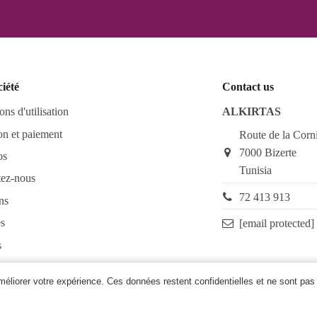
ciété
Contact us
ons d'utilisation
ALKIRTAS
on et paiement
Route de la Corn
7000 Bizerte
os
Tunisia
tez-nous
72 413 913
ns
s
[email protected]
s
as FAQ
améliorer votre expérience. Ces données restent confidentielles et ne sont pas