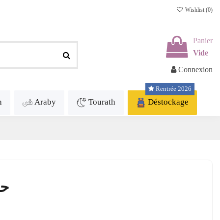
Wishlist (
0
)
Panier
Vide
Connexion
Rentrée 2026
h
Araby
Tourath
Déstockage
حب