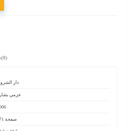
s
(0)
دار الشرو
عزمي بشار
006
471 صفحة