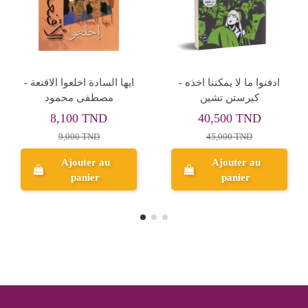
مصطفى
ادا او الوهج - فلاديمير
رائحة الدم - مص
عي
نابوكوف
محمود
8,000 TND
59,400 TND
12
20,000 TND
66,000 TND
1
Ajouter au
Ajouter au
panier
panier