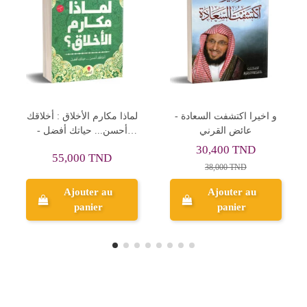
يز
الانس بذكر الله - محمد
و اخيرا اكتشفت السعادة 
حسين يعقوب
عائض القرني
30,400 TND
12,000 TND
38,000 TND
15,000 TND
Ajouter au
Ajouter au
panier
panier