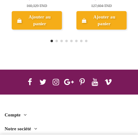
119,838 TND
Réf.1616
127,604 TND
199,730 TND
Ajouter au
panier
Aperçu
Compte
Notre société