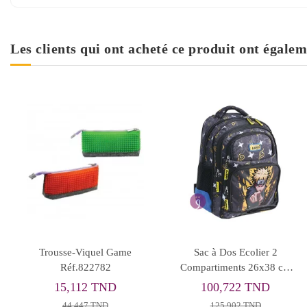
Les clients qui ont acheté ce produit ont égalem
Trousse-Viquel Game
Sac à Dos Ecolier 2
Réf.822782
Compartiments 26x38 cm
Naruto, Happy - Réf.1428
15,112 TND
100,722 TND
44,447 TND
125,902 TND