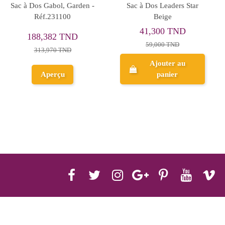
Sac à Dos Cool School
Sac à Dos CITY Bleu
Urban Plus - Réf.902
Marine - Réf.CB90117
80,111 TND
139,587 TND
100,139 TND
Ajouter au
panier
Aperçu