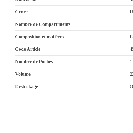
Genre
U
Nombre de Compartiments
1
Composition et matières
P
Code Article
4
Nombre de Poches
1
Volume
2
Déstockage
O