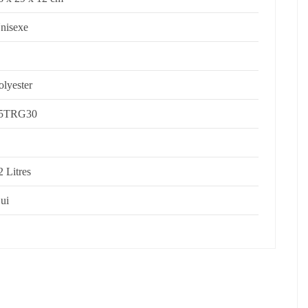
nisexe
olyester
5TRG30
2 Litres
ui