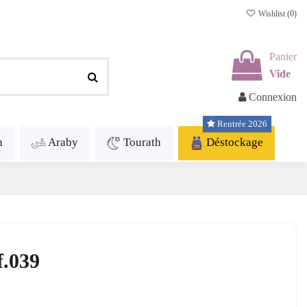
Wishlist (
0
)
Panier
Vide
Connexion
Rentrée 2026
h
Araby
Tourath
Déstockage
f.039