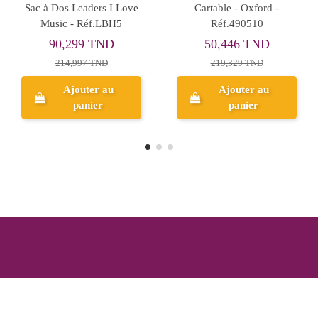
Sac à Dos Must Uni Rouge
Sac à Dos Gabol, Attack -
22L - Réf.579747
Réf.231640
143,501 TND
189,524 TND
205,001 TND
315,874 TND
Aperçu
Aperçu