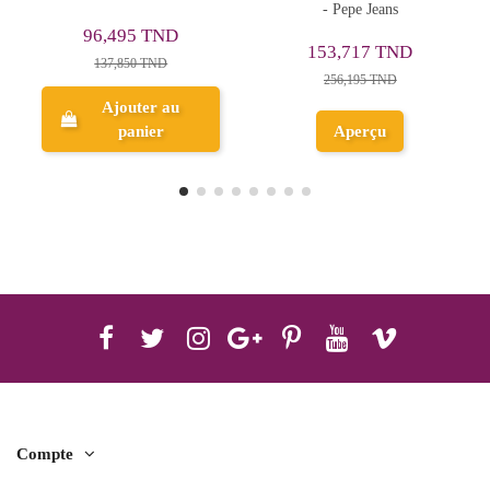
- Pepe Jeans
- Totto
134,100 TND
153,717 TND
149,000 TND
256,195 TND
Ajouter au
Aperçu
panier
Compte