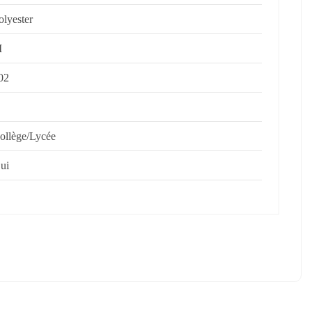
olyester
M
02
ollège/Lycée
ui