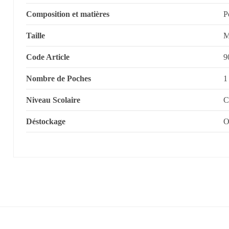
Composition et matières
P
Taille
Code Article
9
Nombre de Poches
1
Niveau Scolaire
C
Déstockage
O