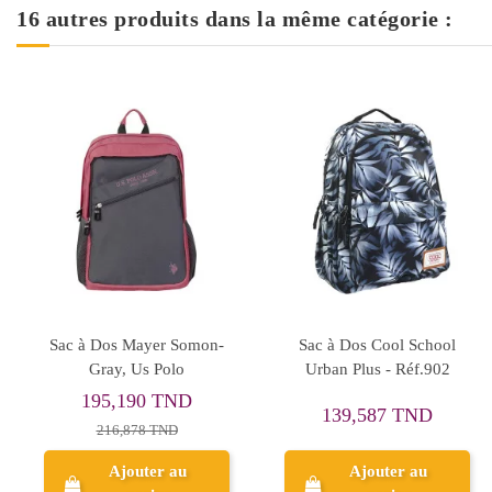
16 autres produits dans la même catégorie :
Rupture de stock
ol School
Sac à Dos MUST Outside
Sac à Dos Ba
 Réf.902
The Box 25L pour
Black, Us 
Ecoliers - Réf.585523
198,403 
100,150 TND
7 TND
220,448 
200,301 TND
er au
Ajoute