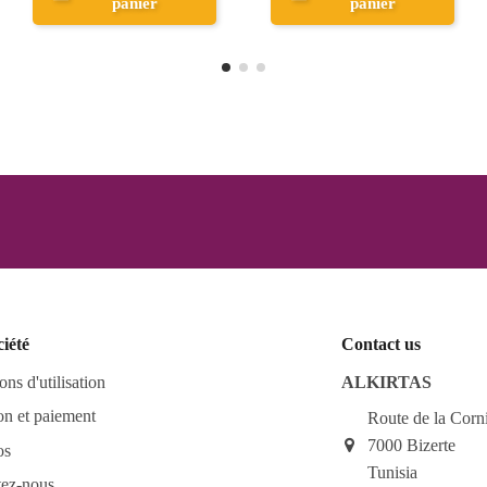
er
Aperçu
Aperçu
ciété
Contact us
ons d'utilisation
ALKIRTAS
on et paiement
Route de la Corn
7000 Bizerte
os
Tunisia
tez-nous