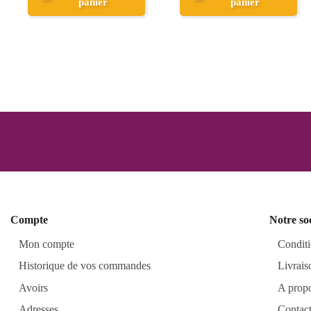
ier
Aperçu
pani
Compte
Notre so
Mon compte
Conditi
Historique de vos commandes
Livrais
Avoirs
A prop
Adresses
Contac