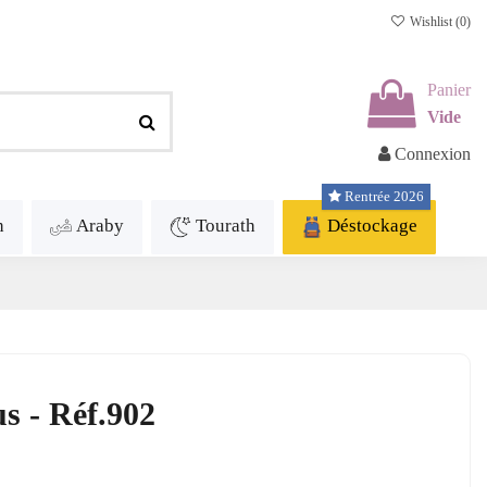
Wishlist (
0
)
Panier
Vide
Connexion
Rentrée 2026
h
Araby
Tourath
Déstockage
s - Réf.902