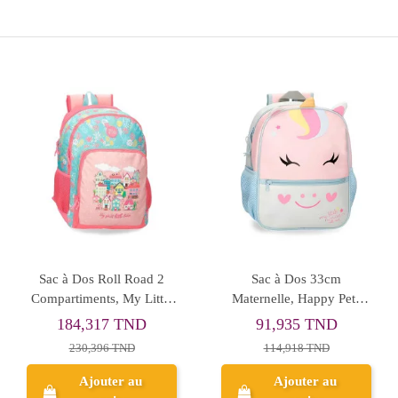
Rupture de stock
Rupture de 
lf Navy
Sac à Dos Busquets
Sac à Dos Leade
Polo
Lolissima GM
High Spee
TND
139,187 TND
68,487 T
TND
231,979 TND
228,290 TN
r au