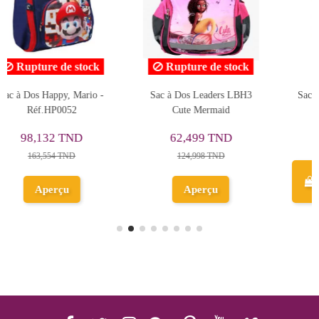
ock
LBH3
Sac à Dos Japonais - Cool
Sac à Dos Ecolier 3D - HB
School
42,208 TND
92,755 TND
60,297 TND
132,507 TND
Ajouter au
Ajouter au
panier
panier