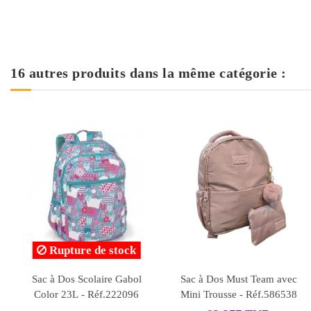
16 autres produits dans la même catégorie :
Sac à Dos Roll Road 46
Sac à Dos 2
cm, Coffe Shop - Movom
Compartiments, Live Your
Dreams - Movom