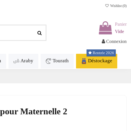
Wishlist (
0
)
Panier
Vide
Connexion
Rentrée 2026
h
Araby
Tourath
Déstockage
pour Maternelle 2