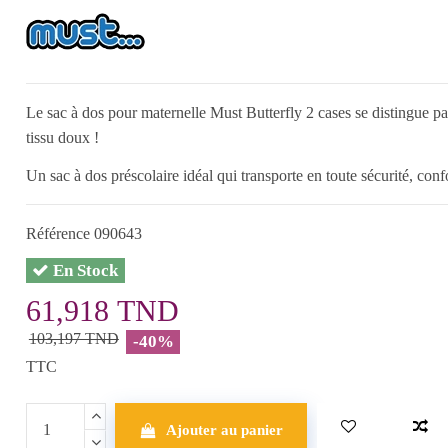
Le sac à dos pour maternelle Must Butterfly 2 cases se distingue pa
tissu doux !
Un sac à dos préscolaire idéal qui transporte en toute sécurité, co
Référence
090643
En Stock
61,918 TND
103,197 TND
-40%
TTC
Ajouter au panier