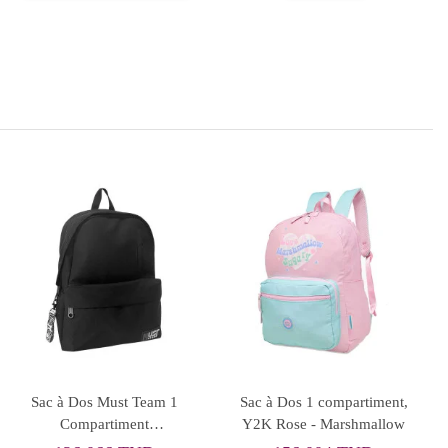
Sac à Dos Benna Black,
Sac à Dos 2
Us Polo
compartiments, Stellar
Black - Marshmallow