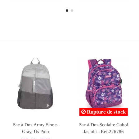
Rupture de stock
Sac à Dos Happy -
Sac à Dos MOK Breitling
Réf.AK0006
28L - Réf.GM3002