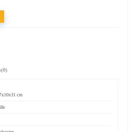
s
(0)
7x10x31 cm
ille
olyester