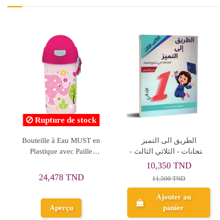
Porte Goûter Isothermique
جسر النجاح - الثلاثي الثالث
MUST Yummy Cute
- 1 اساسي
Elephant 2 Pochettes -
56,463 TND
9,950 TND
Réf.585597
94,105 TND
Ajouter au
Ajouter au
panier
panier