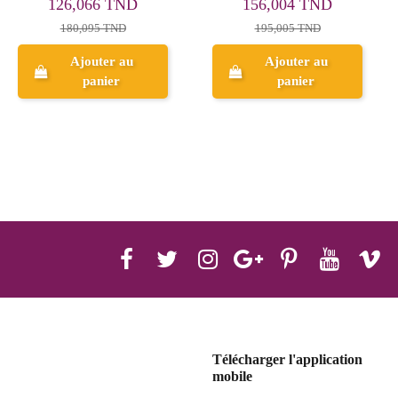
204,829 TND
199,996 TND
227,588 TND
249,995 TND
Ajouter au
Ajouter au
panier
panier
Télécharger l'application
mobile