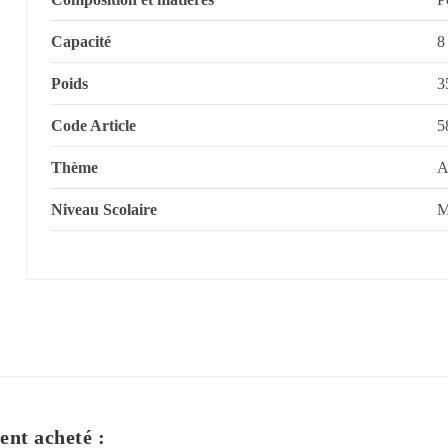
Capacité
8
Poids
3
Code Article
5
Thème
A
Niveau Scolaire
M
ent acheté :