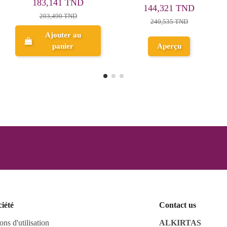
70,558 TND
243,712 TND
125,997 TND
Ajouter au
Aperçu
panier
ciété
Contact us
ons d'utilisation
ALKIRTAS