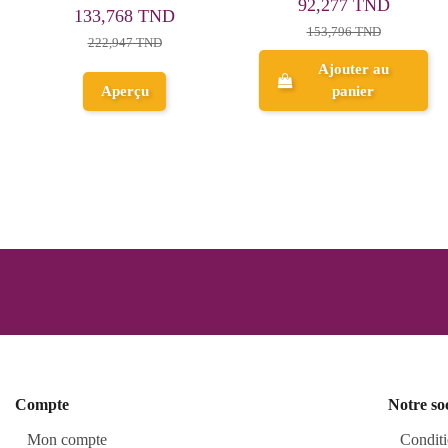
186,900 TND
213,600 TND
267,000 TND
267,000 TND
Ajouter au
Ajouter au
panier
panier
Compte
Notre so
Mon compte
Conditi