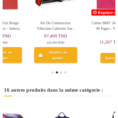
Rupture de stock
Rupture de stock
Cahier BMV 24x32 Rose,
Cahier BMV 24x32 Bleu,
96 Pages - Yamama
96 Pages - Yamama
11,267 TND
11,267 TND
Aperçu
Aperçu
16 autres produits dans la même catégorie :