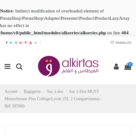
Notice
: Indirect modification of overloaded element of
PrestaShop\PrestaShop\Adapter\Presenter\Product\ProductLazyArray
has no effect in
/home/v8/public_html/modules/alkseries/alkseries.php
on line
404
Wishlist (
0
)
0
Accueil
Bagagerie
Sac à dos
Sac à Dos MUST
Monochrome Plus Collège/Lycée 25L 2 Compartiments -
Réf.585969