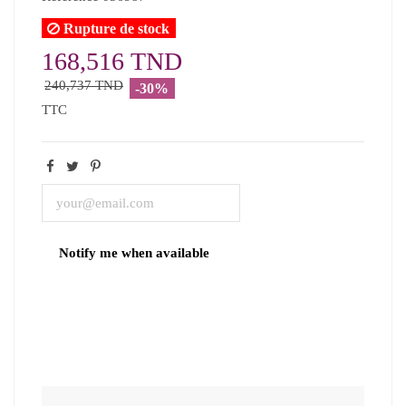
Rupture de stock
168,516 TND
240,737 TND
-30%
TTC