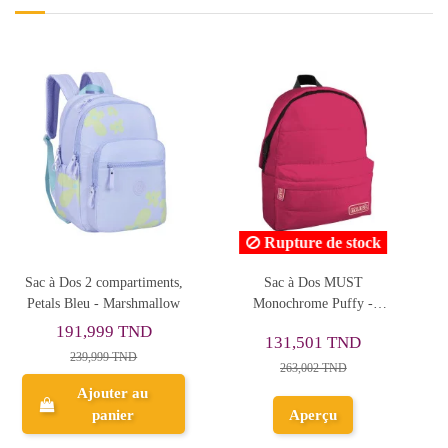
e stock
 MUST
Sac à Dos - Cool School -
Sac à Dos Maternelle,
Puffy -
Réf.9103
- Happy
052
92,047 TND
63,441 TND
 TND
131,495 TND
90,630 TND
TND
Ajouter au
Ajouter au
u
panier
panier