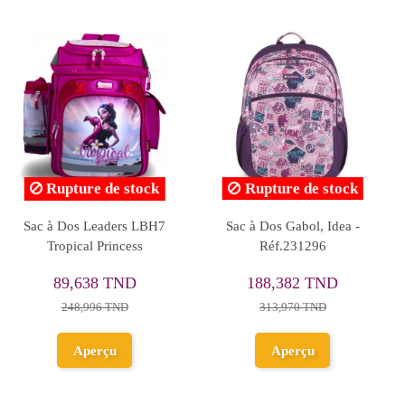
Team 3
Sac à Dos Antares Pink,
Sac à Dos Ecolie
 Never
Us Polo
Compartiments 26
587673
Stitch Rose, Hap
ND
198,403 TND
100,722 TN
Réf.1428
D
220,448 TND
125,902 TND
au
Ajouter au
Ajouter a
panier
panier