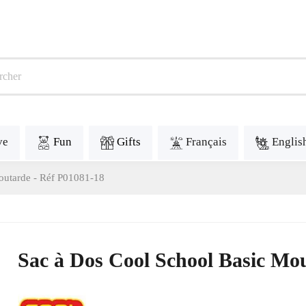
ve
Fun
Gifts
Français
Englis
outarde - Réf P01081-18
Sac à Dos Cool School Basic Mo