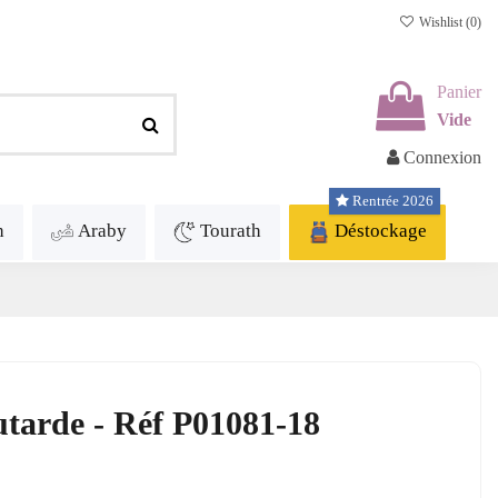
Wishlist (
0
)
Panier
Vide
Connexion
Rentrée 2026
h
Araby
Tourath
Déstockage
utarde - Réf P01081-18