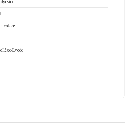
olyester
M
nicolore
ollège/Lycée