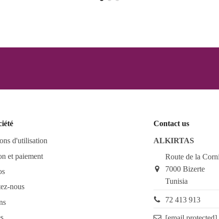
ciété
Contact us
ons d'utilisation
ALKIRTAS
on et paiement
Route de la Corn
7000 Bizerte
os
Tunisia
tez-nous
72 413 913
ns
s
[email protected]