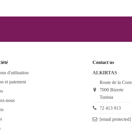
ciété
Contact us
ons d'utilisation
ALKIRTAS
on et paiement
Route de la Corn
7000 Bizerte
os
Tunisia
tez-nous
72 413 913
ns
s
[email protected]
s