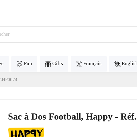
ve
Fun
Gifts
Français
Englis
éf.HP0074
Sac à Dos Football, Happy - Ré