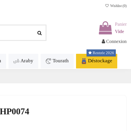
Wishlist (
0
)
Panier
Vide
Connexion
Rentrée 2026
h
Araby
Tourath
Déstockage
f.HP0074