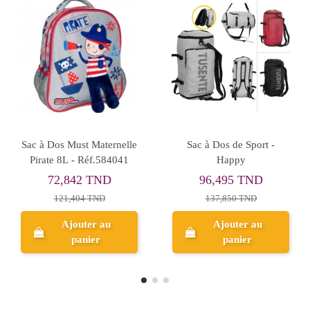
Rupture de stock
ust Team 2
Sac à Dos Astral Bleu
Sac à Dos Ma
iments
Marine - Réf.05194
Peluche Vache
, Gris Uni -
8 TND
30,112
65,974 TND
87547
9 TND
46,327 
94,248 TND
ter au
Ajout
nier
Aperçu
pan