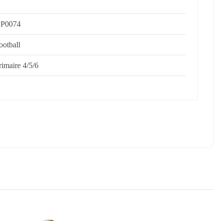
P0074
ootball
rimaire 4/5/6