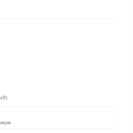
s
(0)
arçon