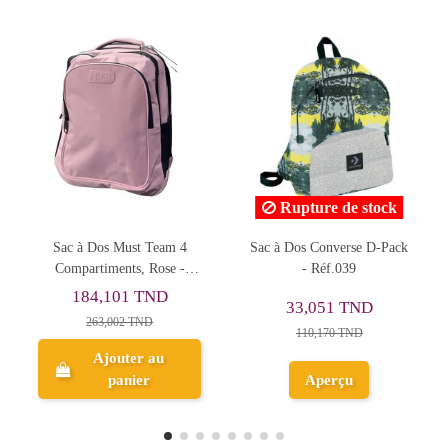
Rupture de stock
Sac à Dos Converse D-Pack
Sac à Dos Trend Cool
- Réf.039
School, Noir - Réf.B21071
97,043 TND
33,051 TND
161,739 TND
110,170 TND
Ajouter au
Aperçu
panier