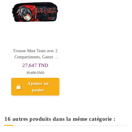
Trousse Must Team avec 2
Compartiments, Gamer -
Réf.586243
27,647 TND
39,496 TND
Ajouter au
panier
16 autres produits dans la même catégorie :