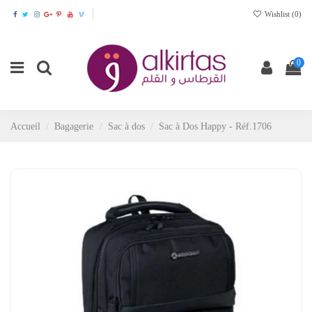
Wishlist (
0
)
0
Accueil
Bagagerie
Sac à dos
Sac à Dos Happy - Réf.1706