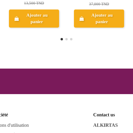
15,350 TND
198,900 TND
Ajouter au
panier
Aperçu
ciété
Contact us
ons d'utilisation
ALKIRTAS