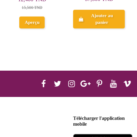
15,680 TND
18,430 TND
Ajouter au
panier
Aperçu
Télécharger l'application
mobile