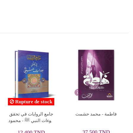
Rupture de stock
سيرة الرسول للكبار و
الاسلوب الفني في تصوير
الصغار - محمود المصري
القرآن لغزوات النبي ﷺ -
عاصم عبد ربه محمد
14,112 TND
16,587 TND