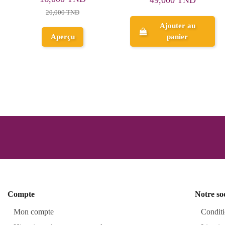
الشرقاوي
59,000 TND
Ajouter au
Ajouter au
panier
panier
Compte
Notre so
Mon compte
Conditi