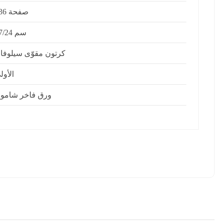
336 صفحة
17/24 سم
كرتون مقوّى سيلوفا
الأول
ورق فاخر شاموا