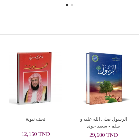
Rupture de stock
زاد المعاد في هدي خير
اخلاق الرسول للكبار و
العباد - 6 أجزاء - ابن قيم
الصغار - محمود المصري
الجوزية
13,815 TND
159,120 TND