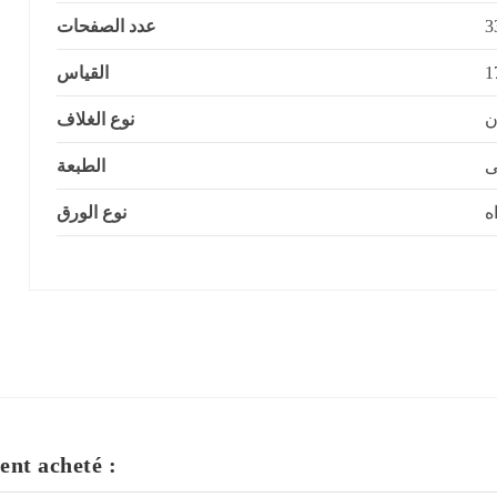
عدد الصفحات
القياس
ن
نوع الغلاف
ى
الطبعة
ه
نوع الورق
ent acheté :