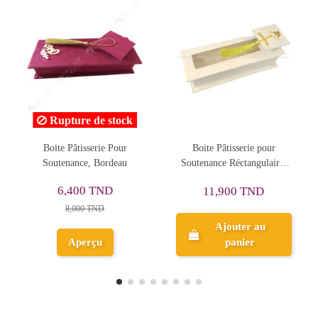
 stock
ie Pour
Boite Pâtisserie pour
Bouteille De Jus Po
ordeau
Soutenance Réctangulaire,
Soutenance
مبروك التخرج
ND
11,900 TND
3,600 TND
D
Ajouter au
Ajouter au
panier
panier