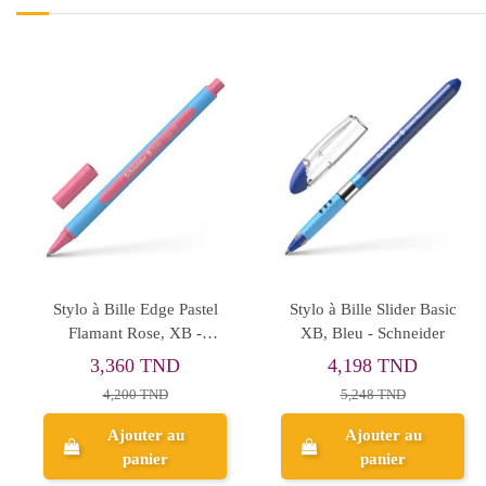
Stylo à Bille Edge Pastel
Stylo à Bille Slider Basic
Flamant Rose, XB -
XB, Bleu - Schneider
Schneider
3,360 TND
4,198 TND
4,200 TND
5,248 TND
Ajouter au
Ajouter au
panier
panier