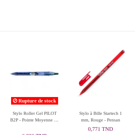
Rupture de stock
ylo à Bille Take 4 Bleu,
UNIMAX TOP TEK
Sty
M - Schneider
FUSION GEL ROSE
O
6,200 TND