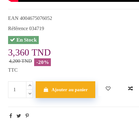
EAN
4004675076052
Référence
034719
En Stock
3,360 TND
4,200 TND
-20%
TTC
Ajouter au panier