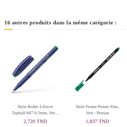
16 autres produits dans la même catégorie :
Rupture de stock
Rupture de stock
tylo à Bille STAEDTLER
Stylo Graph' Peps Extra
St
423 M Bleu
fine 0.4mm, Orange -
Maped