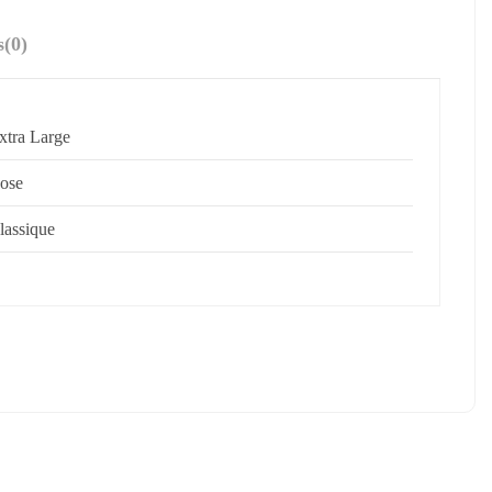
s
(0)
xtra Large
ose
lassique