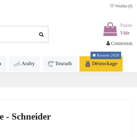
Wishlist (
0
)
Panier
Vide
Connexion
Rentrée 2026
h
Araby
Tourath
Déstockage
e - Schneider