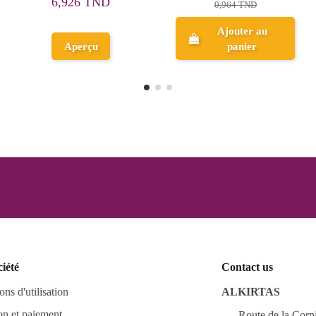
2,797 TND
7,750 TND
Ajouter au
panier
Aperçu
ciété
Contact us
ons d'utilisation
ALKIRTAS
on et paiement
Route de la Corn