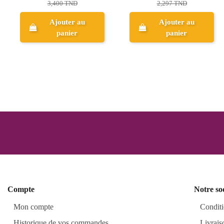
0,750 TND
2,499 TND
Aperçu
Aperçu
Compte
Notre so
Mon compte
Conditi
Historique de vos commandes
Livrais