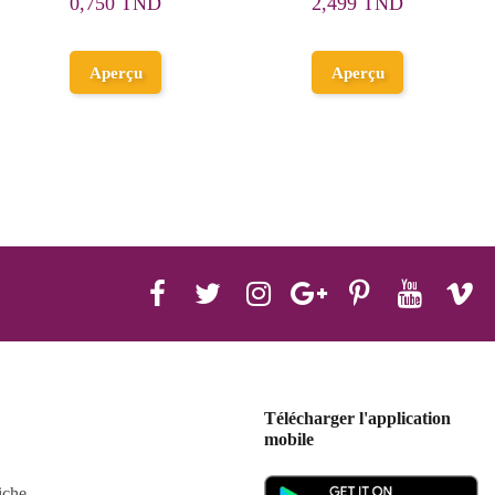
2,450 TND
1,035 TND
Ajouter au
Ajouter au
panier
panier
Télécharger l'application
mobile
iche