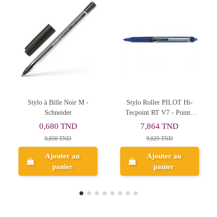
oir M -
Stylo Roller PILOT Hi-
Stylo à Bille Slider B
r
Tecpoint RT V7 - Pointe
XB, Noir - Schneid
Moyenne - Bleu
ND
7,864 TND
4,200 TND
D
9,829 TND
5,250 TND
 au
Ajouter au
Ajouter au
r
panier
panier