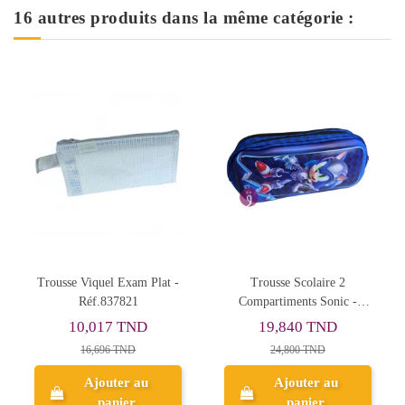
16 autres produits dans la même catégorie :
-
Trousse Scolaire 2
Trousse Plate 2
Compartiments Sonic -
Compartiments Stitch,
Happy
Happy - Réf.FM25001
19,840 TND
22,001 TND
24,800 TND
27,501 TND
Ajouter au
Ajouter au
panier
panier