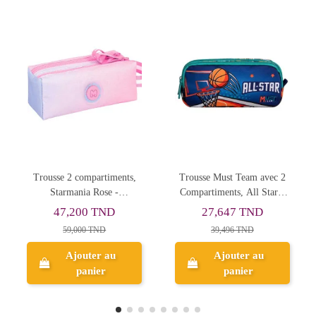
Rupture de stock
Trousse Must Team avec 2
Trousse Gabol Shiny 3C -
Compartiments, All Star -
Réf.226809
Réf.586179
27,647 TND
53,245 TND
39,496 TND
76,065 TND
Ajouter au
panier
Aperçu