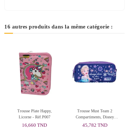
16 autres produits dans la même catégorie :
Rupture de stock
Trousse Must Team 2
Trousse MUST
Compartiments, Disney
Monochrome Vert Pastel -
Frozen
Réf.584959
45,782 TND
19,748 TND