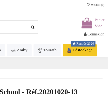
Wishlist (
0
)
Panier
Vide
Connexion
Rentrée 2026
h
Araby
Tourath
Déstockage
 School - Réf.20201020-13