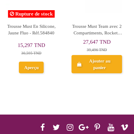
Trousse Plat 3
Trousse Plate en Silicon
vom
Compartiments, Spring
MUST Focus - Réf.5856
Dream - Movom
54,454 TND
19,117 TND
68,068 TND
27,311 TND
Ajouter au
Ajouter au
panier
panier