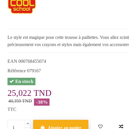
Le style est magique pour cette trousse à paillettes. Vous allez scint
précieusement vos crayons et stylos mais également vos accessoires
EAN
000768455074
Référence
079167
En stock
25,022 TND
40,359 TND
-38%
TTC
Ajouter au panier