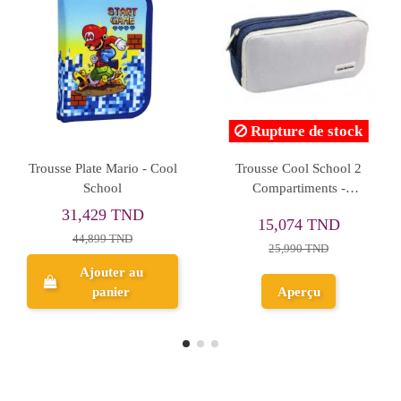
Rupture de stock
Trousse Open XXL
Trousse-Viquel Forest
Double Face Basic Noir,
Réf.987782
Maped - Réf.931900
39,118 TND
17,783 TND
48,897 TND
22,229 TND
Ajouter au
panier
Aperçu