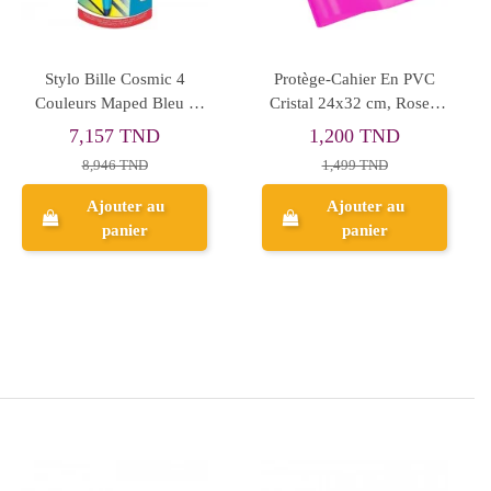
Godet Pot avec 3 Sections
Carnet de 158 Stickers
- ARK
Masha & Avengers 2
1,333 TND
3,903 TND
1,666 TND
Ajouter au
Ajouter au
panier
panier