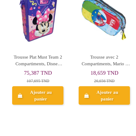
Rupture de stock
Rupture de stock
Trousse Must Team avec 2
Trousse Happy 2
Compartiments, Orange -
Compartiments, Unicorn -
Réf.586871
Réf.P003
18,249 TND
26,656 TND
36,497 TND
Aperçu
Aperçu