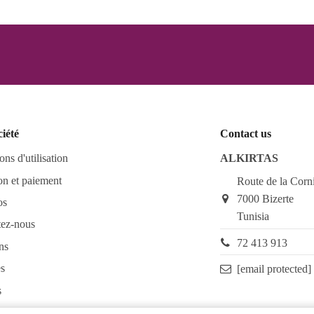
ciété
Contact us
ons d'utilisation
ALKIRTAS
on et paiement
Route de la Corn
7000 Bizerte
os
Tunisia
tez-nous
72 413 913
ns
s
[email protected]
s
as FAQ