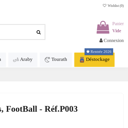
Wishlist (
0
)
Panier
Vide
Connexion
Rentrée 2026
h
Araby
Tourath
Déstockage
 FootBall - Réf.P003