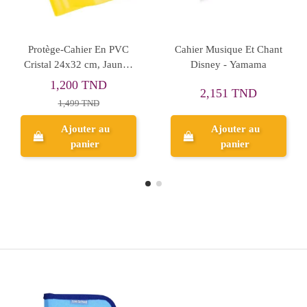
Stylo Bille Cosmic 4
Protège-Cahier En PVC
Couleurs Maped Bleu -
Cristal 24x32 cm, Rose -
Réf.229443
Purple
7,157 TND
1,200 TND
8,946 TND
1,499 TND
Ajouter au
Ajouter au
panier
panier