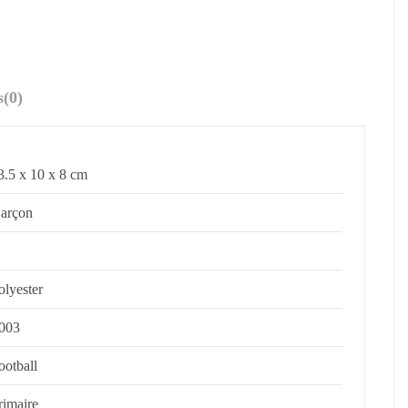
s
(0)
3.5 x 10 x 8 cm
arçon
olyester
003
ootball
rimaire