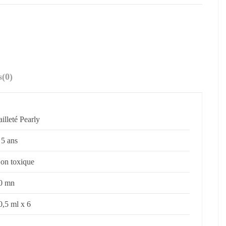
s
(0)
ailleté Pearly
 5 ans
on toxique
0 mn
0,5 ml x 6