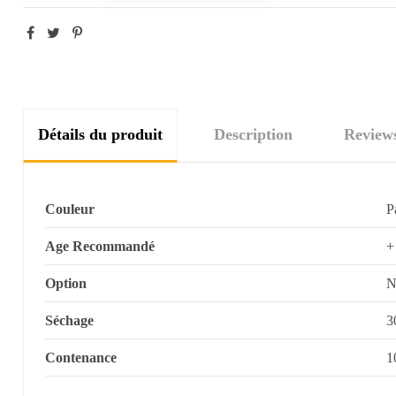
Détails du produit
Description
Review
Couleur
P
Age Recommandé
+
Option
N
Séchage
3
Contenance
1