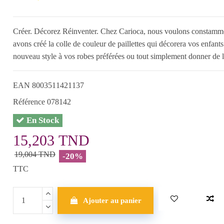
Créer. Décorez Réinventer. Chez Carioca, nous voulons constamment
avons créé la colle de couleur de paillettes qui décorera vos enfants
nouveau style à vos robes préférées ou tout simplement donner de l
EAN
8003511421137
Référence
078142
En Stock
15,203 TND
19,004 TND
-20%
TTC
Ajouter au panier