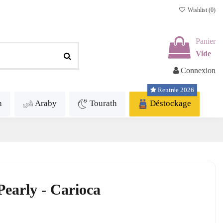
Wishlist (
0
)
Panier
Vide
Connexion
Rentrée 2026
h
Araby
Tourath
Déstockage
Pearly - Carioca