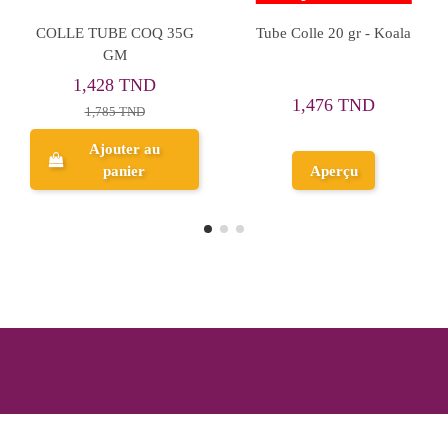
be Colle 17 gr, Pm - Le
Colle Super Glue 3 gr -
Set
Coq
UHU
Pa
0,933 TND
3,751 TND
1,166 TND
4,689 TND
Ajouter au
Ajouter au
panier
panier