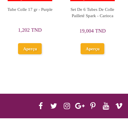
 De 6 Tubes De Colle
Tube Colle 28 gr, Mm - Le
Tube C
illeté Mix - Carioca
Coq
15,203 TND
1,499 TND
19,004 TND
Ajouter au
panier
Aperçu