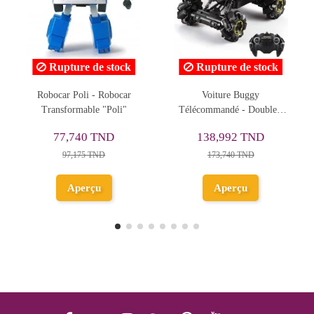
Rupture de stock
Rupture de stock
R
Robocar Poli - Robocar
Voiture Buggy
Vo
Transformable "Poli"
Télécommandé - DoubleE
Aveng
E334
77,740 TND
138,992 TND
97,175 TND
173,740 TND
Aperçu
Aperçu