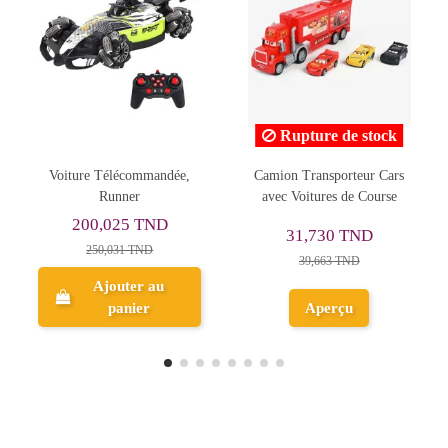
Rupture de stock
ée,
Camion Transporteur Cars
Voiture Télécommandée
avec Voitures de Course
Ford Shelby GT500 - RC
54,678 TND
31,730 TND
78,112 TND
39,663 TND
Ajouter au
Aperçu
panier