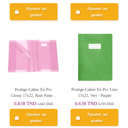
Ajouter au
Ajouter au
panier
panier
Protège-Cahier En Pvc
Protège-Cahier En Pvc Lino
Glossy 17x22, Rose Pastel -
17x22, Vert - Purple
Purple
0,838 TND
0,638 TND
1,047 TND
0,797 TND
Ajouter au
Ajouter au
panier
panier