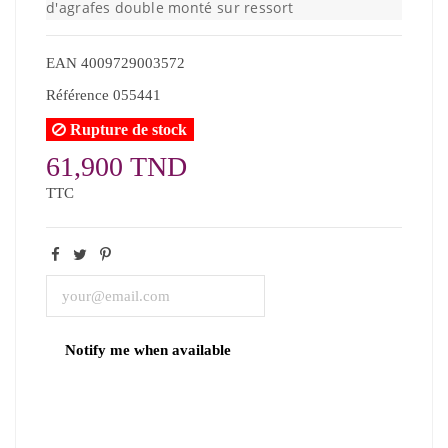
d'agrafes double monté sur ressort
EAN
4009729003572
Référence
055441
Rupture de stock
61,900 TND
TTC