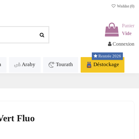
Wishlist (
0
)
Panier
Vide
Connexion
Rentrée 2026
h
Araby
Tourath
Déstockage
Vert Fluo