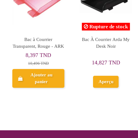
Rupture de stock
Bac À Courrier Métal 4
BAC COURRIER METAL
Ba
Étages Noir
AD 3E GRIS
37,518 TND
59,905 TND
46,898 TND
Ajouter au
Aperçu
panier