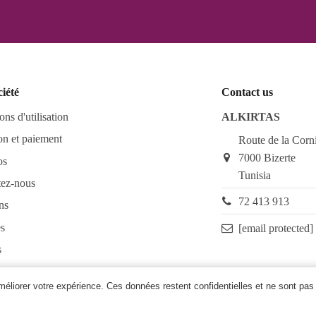
ciété
Contact us
ons d'utilisation
ALKIRTAS
on et paiement
Route de la Corn
7000 Bizerte
os
Tunisia
tez-nous
72 413 913
ns
s
[email protected]
s
as FAQ
améliorer votre expérience. Ces données restent confidentielles et ne sont pas