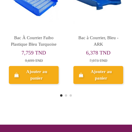
Rupture de stock
c à Courrier 2 Etages -
Bac À Courrier Arda
Ba
ARK
Rossoitalia Noir
Pl
23,924 TND
14,827 TND
29,905 TND
Ajouter au
panier
Aperçu