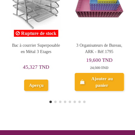
 stock
perposable
3 Organisateurs de Bureau,
Bac à Courrier Transpa
tages
ARK - Réf.1795
Neutre - ARK
19,600 TND
8,397 TND
TND
24,500 TND
10,496 TND
Ajouter au
Ajouter au
panier
panier