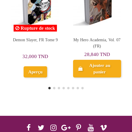
Rupture de stock
My Hero Academia, Vol. 07
One Piece, FR Tome 17,
(FR)
Les cerisiers d'Hiluluk
28,840 TND
29,000 TND
Ajouter au
panier
Aperçu