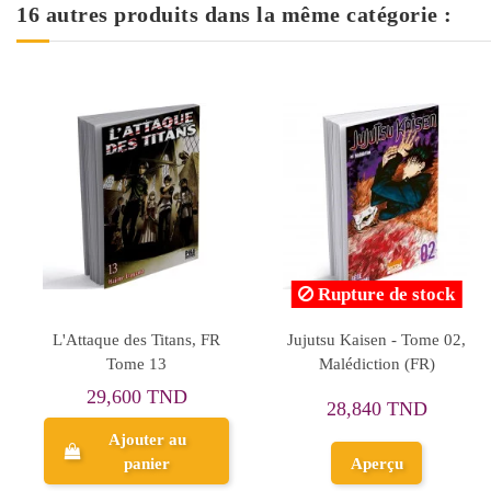
16 autres produits dans la même catégorie :
de stock
Rupture de stock
 Tome 9
Dragon Ball, Edition
L'Attaque des T
Originale FR, Tome 21 :
Tome 3
En route pour Namek !!
30,000 
 TND
29,000 TND
Ajoute
çu
Aperçu
pani