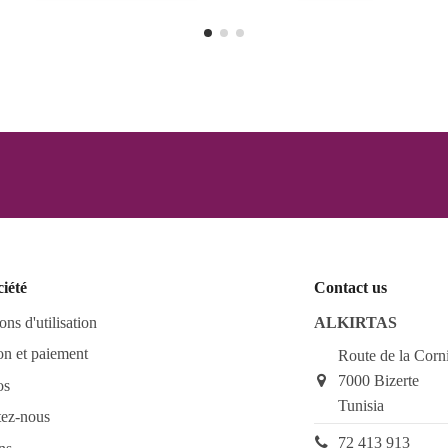
ciété
Contact us
ons d'utilisation
ALKIRTAS
on et paiement
Route de la Corn
7000 Bizerte
os
Tunisia
tez-nous
72 413 913