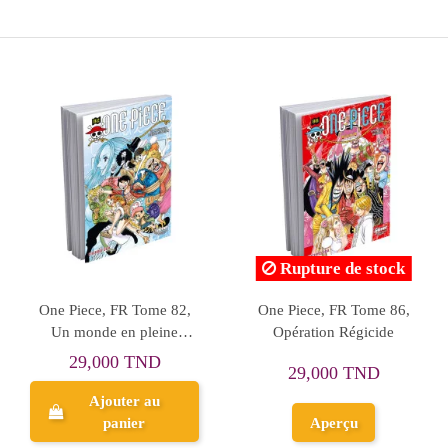
Rupture de stock
Rupture de 
itans, FR
One Piece, FR Tome 30,
Boruto, Naruto
3
Capriccio
Generations, FR
TND
28,700 TND
27,800 T
r au
er
Aperçu
Aperçu