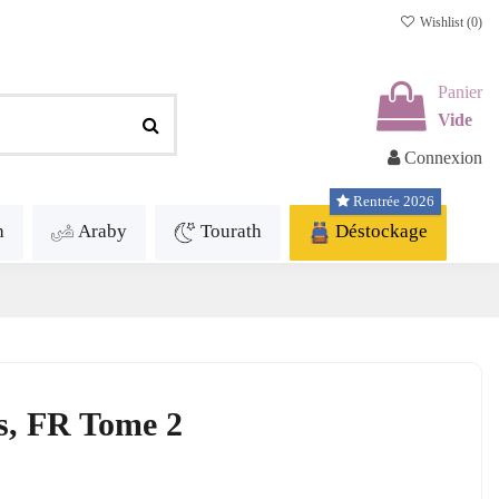
Wishlist (
0
)
Panier
Vide
Connexion
Rentrée 2026
h
Araby
Tourath
Déstockage
s, FR Tome 2