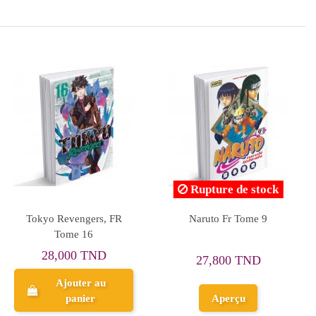
stock
Rupture de stock
Rupture de s
 Next
Naruto Fr Tome 57
My Hero Academia,
 Tome 1
Justice, Vol. 27 
27,800 TND
ND
28,500 TN
Aperçu
Aperçu