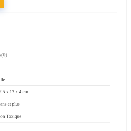
s
(0)
ille
7.5 x 13 x 4 cm
 ans et plus
on Toxique