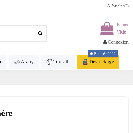
Wishlist (
0
)
Panier
Vide
Connexion
Rentrée 2026
h
Araby
Tourath
Déstockage
ère