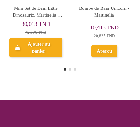
e Bain Yummy,
Coffret Plaisirs de Bain
Bombe de 
ia - Réf.42509
Martinelia Little Unicorn
Mart
263 TND
84,891 TND
9,18
,526 TND
121,273 TND
18,3
perçu
Aperçu
Ap