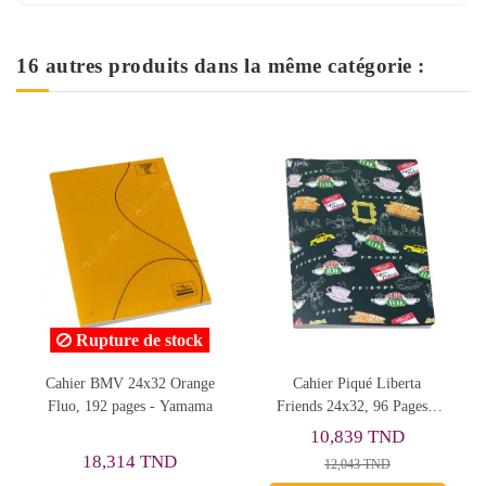
16 autres produits dans la même catégorie :
Rupture de stock
Cahier Piqué Liberta
Cahier BMV 24x32 Bleu,
Ca
Friends 24x32, 96 Pages -
96 Pages - Yamama
Selecta
10,839 TND
11,267 TND
12,043 TND