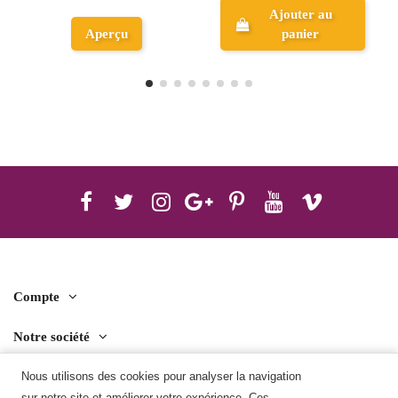
Ajouter au
panier
Aperçu
Compte
Notre société
Contact us
Nous utilisons des cookies pour analyser la navigation
sur notre site et améliorer votre expérience. Ces