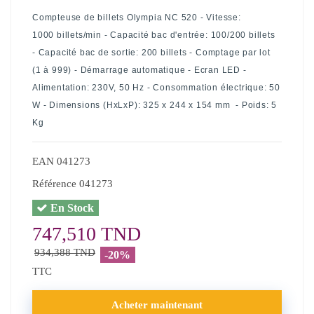
Compteuse de billets Olympia NC 520 - Vitesse:
1000
billets
/min - Capacité bac d'entrée: 100/200 billets
-
Capacité bac de sortie: 200 billets
- Comptage par lot
(1 à 999) - Démarrage automatique - Ecran LED -
Alimentation: 230V, 50 Hz - Consommation électrique: 50
W - Dimensions (HxLxP):
325 x 244 x 154 mm
- Poids: 5
Kg
EAN
041273
Référence
041273
En Stock
747,510 TND
934,388 TND
-20%
TTC
Acheter maintenant