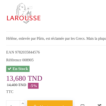
Hélène, enlevée par Pâris, est réclamée par les Grecs. Mais la plupa
EAN
9782035844576
Référence
008905
En Stock
13,680 TND
14,400 TND
-5%
TTC