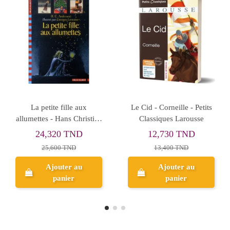
 de stock
ière - Petits
Ubu Roi - Jarry - Petits
Mateo Falcone
 Larousse
Classiques Larousse
nouvelles - 
Petits Classiqu
13,633 TND
11,400
0 TND
14,350 TND
12,000 
0 TND
Ajouter au
Ajout
rçu
panier
pan