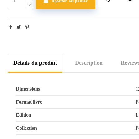
Ajouter au panier
Détails du produit
Description
Review
Dimensions
1
Format livre
P
Edition
L
Collection
P