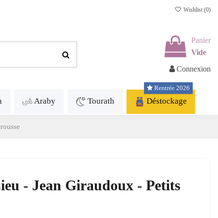
Wishlist (
0
)
Panier
Vide
Connexion
Rentrée 2026
h
Araby
Tourath
Déstockage
arousse
ieu - Jean Giraudoux - Petits