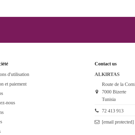
ciété
Contact us
ons d'utilisation
ALKIRTAS
on et paiement
Route de la Corn
7000 Bizerte
os
Tunisia
tez-nous
72 413 913
ns
s
[email protected]
s