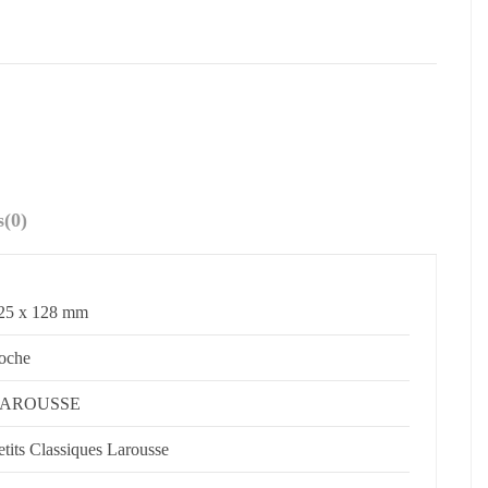
s
(0)
25 x 128 mm
oche
AROUSSE
etits Classiques Larousse