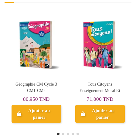
Rupture de stock
Tous Citoyens
Outils Pour Les Maths CM2
His
Enseignement Moral Et
Civique CM1, CM2, 6e
71,000 TND
63,300 TND
Ajouter au
panier
Aperçu