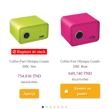
ock
osafe
Coffre-Fort Olympia Gosafe
Coffre-Fort Olympia Gosaf
100C Rose
200C Jaune
649,740 TND
754,936 TND
812,175 TND
943,670 TND
Ajouter au
Ajouter au
panier
panier