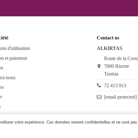
ciété
Contact us
ons d'utilisation
ALKIRTAS
on et paiement
Route de la Corn
7000 Bizerte
os
Tunisia
tez-nous
72 413 913
ns
s
[email protected]
s
as FAQ
améliorer votre expérience. Ces données restent confidentielles et ne sont pas