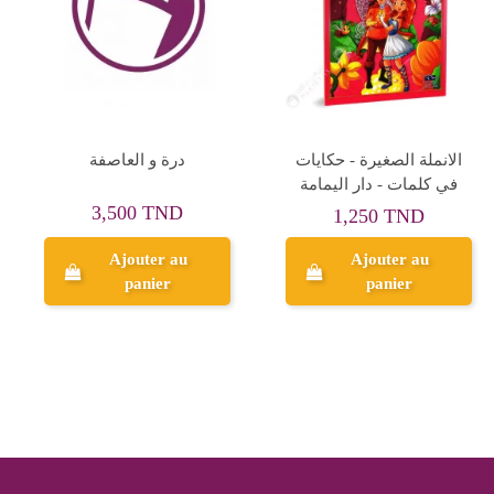
زاهية و الدهان - حكايا -
كن رشيقا -سلسة اعتني
داراليمامة
بجسدي -كنوز
3,500 TND
0,600 TND
Ajouter au
Ajouter au
panier
panier