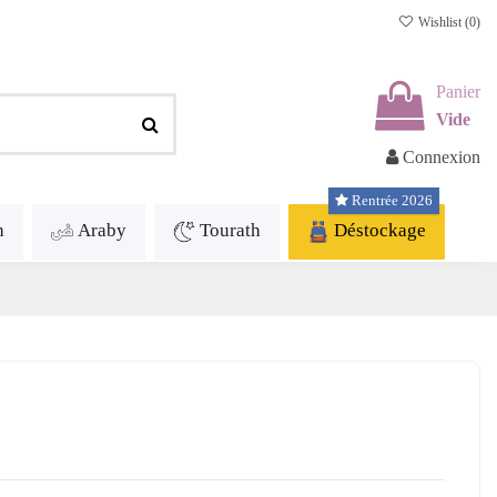
Wishlist (
0
)
Panier
Vide
Connexion
Rentrée 2026
h
Araby
Tourath
Déstockage