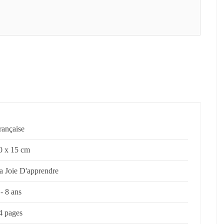
rançaise
0 x 15 cm
a Joie D'apprendre
 - 8 ans
4 pages