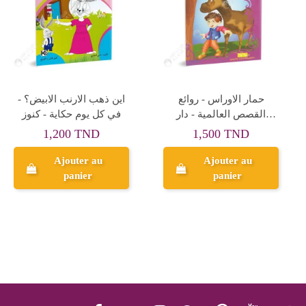
UN ROI POUR LES
كاميليا غضبانة -مكتبة
GRENOUILLES -
المعارف
HISTOIRES A RETENIR
1,000 TND
6,000 TND
Ajouter au
Ajouter au
panier
panier