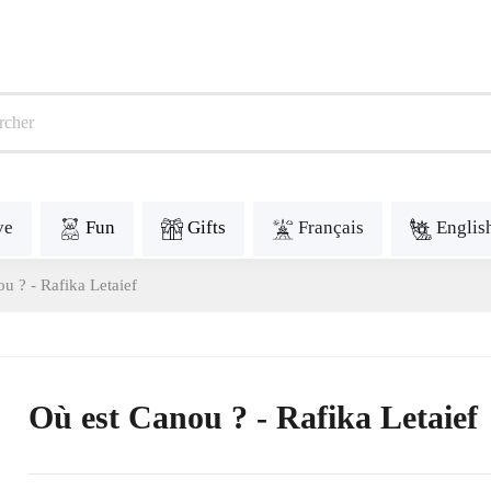
ve
Fun
Gifts
Français
Englis
u ? - Rafika Letaief
Où est Canou ? - Rafika Letaief