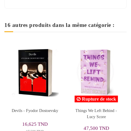
16 autres produits dans la même catégorie :
Rupture de stock
Things We Left Behind -
Harry Potter and the
Lucy Score
Philosopher's Stone - J.K.
Rowling
45,600 TND
47,500 TND