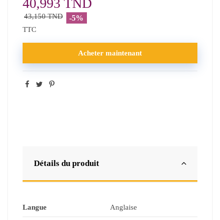
40,993 TND
43,150 TND
-5%
TTC
Acheter maintenant
Détails du produit
Langue
Anglaise