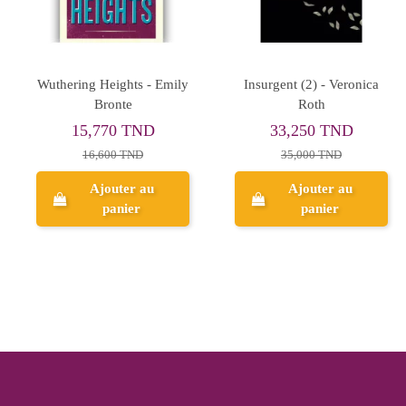
The Winner Stands Alone -
Normal People - Sally
Paulo Coelho
Rooney
28,405 TND
42,750 TND
29,900 TND
45,000 TND
Ajouter au
Ajouter au
panier
panier