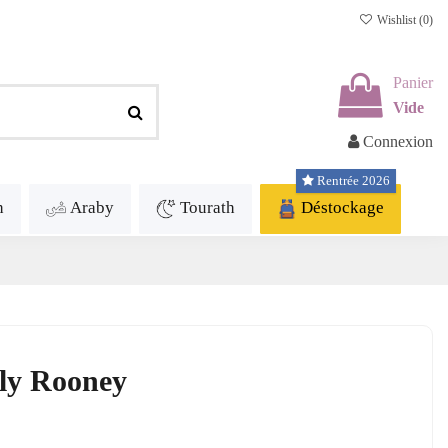
Wishlist (
0
)
Panier
Vide
Connexion
Rentrée 2026
h
Araby
Tourath
Déstockage
lly Rooney