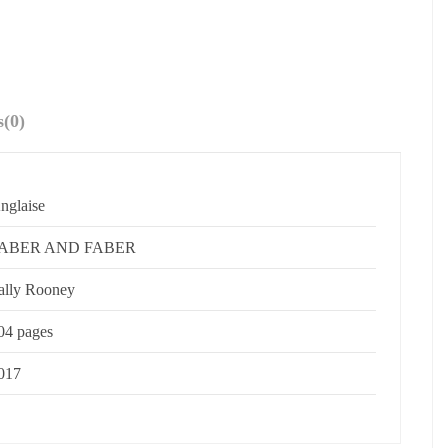
s
(0)
nglaise
ABER AND FABER
ally Rooney
04 pages
017