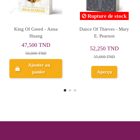
Rupture de stock
Katabasis - R.F.Kuang
This Place Is Still Beautiful
- Xixi Tian
29,260 TND
63,650 TND
30,800 TND
67,000 TND
Ajouter au
Aperçu
panier