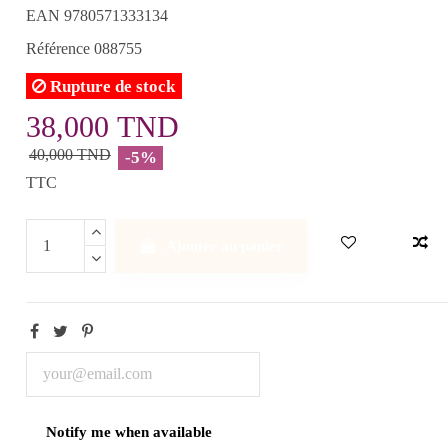
EAN
9780571333134
Référence
088755
Rupture de stock
38,000 TND
40,000 TND
-5%
TTC
Ajouter au panier