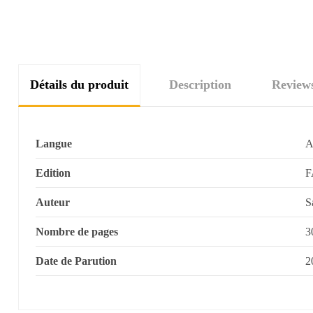
Détails du produit
Description
Review
Langue
A
Edition
F
Auteur
S
Nombre de pages
3
Date de Parution
2