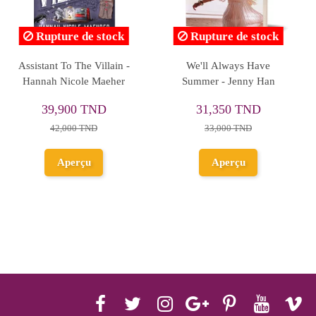
Rupture de stock
Rupture de stock
The Cinnamon Bun Book
It Starts With Us - Colleen
Store - Laurie Gilmore
Hoover
42,750 TND
41,800 TND
45,000 TND
44,000 TND
Aperçu
Aperçu