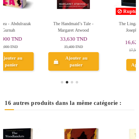
Rupture de stock
The Lingard Trilogy -
Again, Rachel - Keyes
Joseph Conrad
Marian
40,660 TND
16,625 TND
42,800 TND
17,500 TND
Ajouter au
Aperçu
panier
16 autres produits dans la même catégorie :