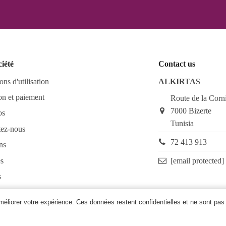
ciété
Contact us
ons d'utilisation
ALKIRTAS
on et paiement
Route de la Corn
7000 Bizerte
os
Tunisia
tez-nous
72 413 913
ns
s
[email protected]
s
as FAQ
améliorer votre expérience. Ces données restent confidentielles et ne sont pas