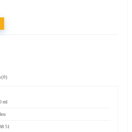
s
(0)
0 ml
leu
88 51