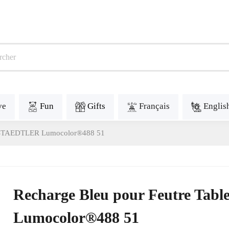
ve
Fun
Gifts
Français
Englis
nc STAEDTLER Lumocolor®488 51
Recharge Bleu pour Feutre Ta
Lumocolor®488 51