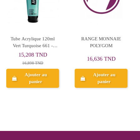
Marqueur Tableau Vert
Coffret Marqueurs
360 EDDING
Effaçables Multi-Surfaces -
Maped Creativ
45,391 TND
2,700 TND
56,739 TND
Ajouter au
Ajouter au
panier
panier