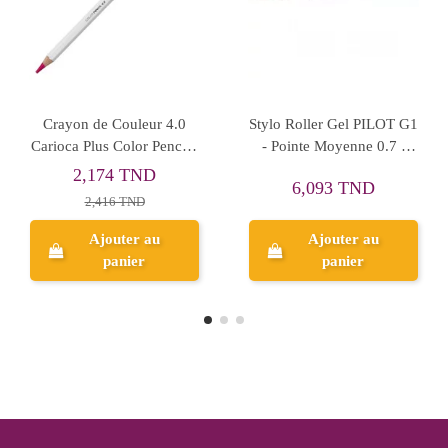
Rupture de stock
MARQ OHP SCH S 220
PORTEFOLIO 200V DELI
BLEU
16,501 TND
4,251 TND
Ajouter au
Aperçu
panier