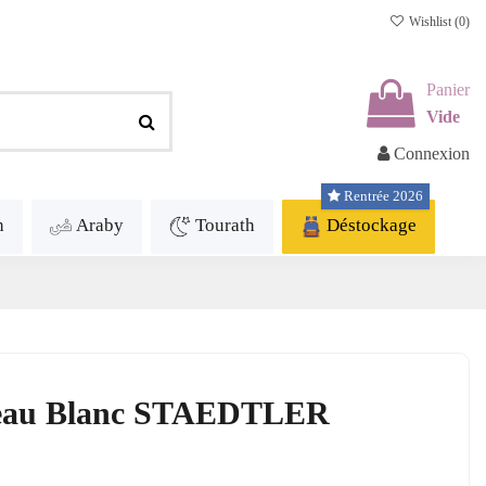
Wishlist (
0
)
Panier
Vide
Connexion
Rentrée 2026
h
Araby
Tourath
Déstockage
bleau Blanc STAEDTLER