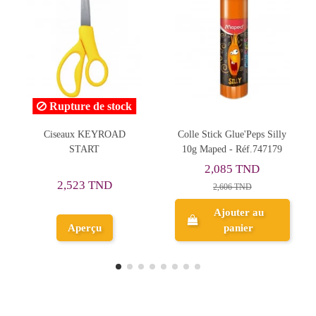
e de stock
Rupture de
 KEYROAD
Colle Stick Glue'Peps Silly
POCH GEO FLEX
ART
10g Maped - Réf.747179
2,085 TND
2,737 T
3 TND
2,606 TND
Ajouter au
erçu
panier
Aperçu