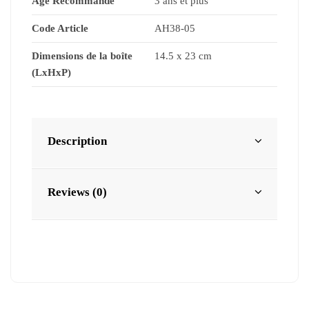
Age Recommandé
3 ans et plus
Code Article
AH38-05
Dimensions de la boîte
14.5 x 23 cm
(LxHxP)
Description
Reviews (0)