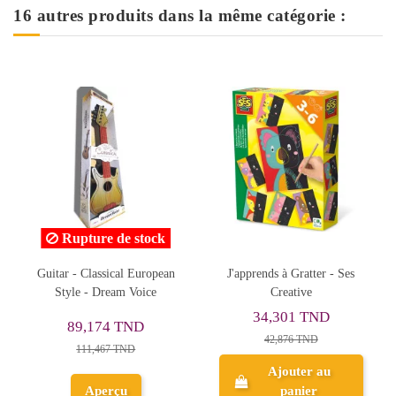
16 autres produits dans la même catégorie :
Rupture de stock
J'apprends à Gratter - Ses
Geomag Mechanics Gravity
Creative
Recycled Loops&Turns,
TR
130pcs
34,301 TND
113,516 TND
42,876 TND
141,896 TND
Ajouter au
panier
Aperçu