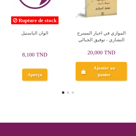
Rupture de stock
ند رستم ذكرياتي - أيمن
الاغاني الشعبية في تونس -
أ
الحكيم
امين الزواري
لكتا
31,500 TND
30,000 TND
35,000 TND
Ajouter au
Aperçu
panier