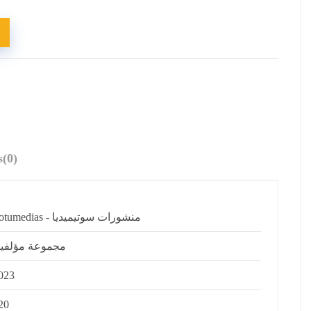
s
(0)
Sotumedias - منشورات سوتيميديا
مجموعة مؤلفي
023
20