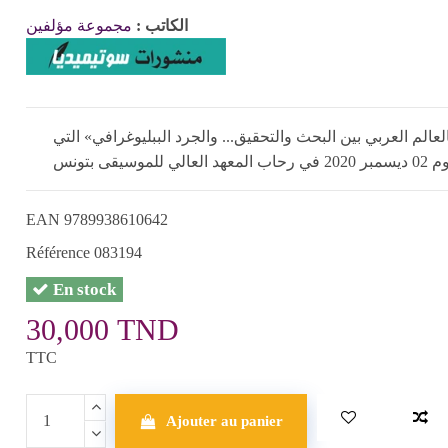
الكاتب :
مجموعة مؤلفين
لم العربي بين البحث والتحقيق... والجرد الببليوغرافي» التي
بتونس
EAN
9789938610642
Référence
083194
En stock
30,000 TND
TTC
Ajouter au panier