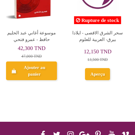
موسوعة فن الرسم على
الموسيقى لعبة اطفال -
ه
الزجاج
فرنسوا دوللاند
30,000 TND
18,000 TND
Ajouter au
Ajouter au
panier
panier